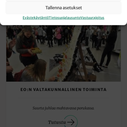
Tallenna asetukset
Evästekäytäntö
Tietosuojalausunto
Vastuurajoitus
EO:N VALTAKUNNALLINEN TOIMINTA
Suurta juhlaa mahtavassa porukassa.