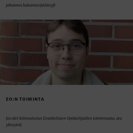
johannes.hakamies(at)sley.fi
EO:N TOIMINTA
Jos olet kiinnostunut Evankelisten Opiskelijoiden toiminnasta, ota
yhteyttä: