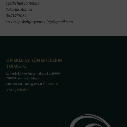
Opiskelijatyöntekijä
Sakarias Holma
0443477089
eo.kla.opiskelijatyontekija(at)gmail.com
OPISKELIJATYÖN SIHTEERIN
TOIMISTO
Lutherin kirkko Puutarhakatu 8 a 20100
TURKU nuoriso(at)sley.fi
Seuranta
etunimi.sukunimi@sley.fi
Yhteystiedot