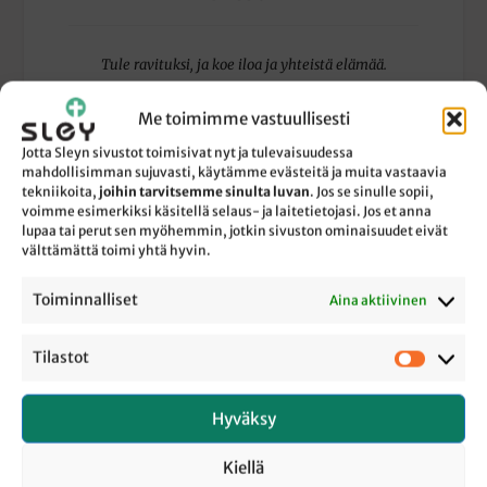
Tule ravituksi, ja koe iloa ja yhteistä elämää.
Me toimimme vastuullisesti
Jotta Sleyn sivustot toimisivat nyt ja tulevaisuudessa
mahdollisimman sujuvasti, käytämme evästeitä ja muita vastaavia
tekniikoita,
joihin tarvitsemme sinulta luvan
. Jos se sinulle sopii,
voimme esimerkiksi käsitellä selaus- ja laitetietojasi. Jos et anna
lupaa tai perut sen myöhemmin, jotkin sivuston ominaisuudet eivät
välttämättä toimi yhtä hyvin.
Toiminnalliset
Aina aktiivinen
Tilastot
Tilastot
EO:N OHEISTOIMINTA
Hyväksy
Kiellä
Raamiksia, peli-iltoja, urheilua ja muuta hauskaa toimintaa!