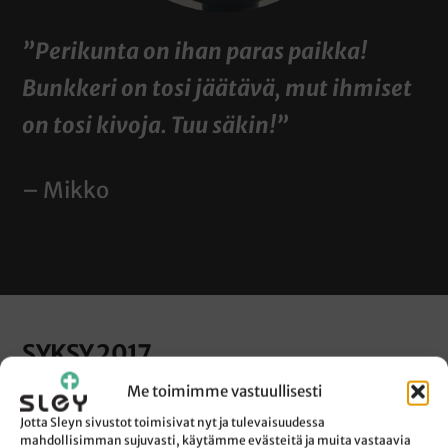
”Perikunta on ihan paras paikka!
Bunkkeri on tosi jäätävä, mut ihmiset
on tosi kivoja. Tuu säkin!”
– Mikko
SYKSY 2017
Me toimimme vastuullisesti
25.-27.8. KESÄNKAATAJAISET Karkussa
1.9. Grilli-ilta Mustiksella – seurat, saunat ja
Jotta Sleyn sivustot toimisivat nyt ja tulevaisuudessa
mahdollisimman sujuvasti, käytämme evästeitä ja muita vastaavia