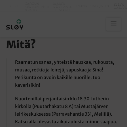
KARKUN
MAATA
SLEYN
SLEY.FI
EVANKELIUMIJUHLA
EVANKELINEN
NÄKYVISSÄ
KAUPP
OPISTO
-FESTARIT
Nav
Mitä?
ETUSIVU
TOIMINTA PAIKKAKUNNITTAIN
HYVINKÄÄ
Raamatun sanaa, yhteistä hauskaa, rukousta,
musaa, retkiä ja leirejä, sapuskaa ja Sinä!
Perikunta on avoin kaikille nuorille: tuo
kaverisikin!
Nuortenillat perjantaisin klo 18.30 Lutherin
kirkolla (Puutarhakatu 8 A) tai Mustajärven
leirikeskuksessa (Parravahantie 331, Mellilä).
Katso alla olevasta aikataulusta minne saapua.