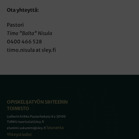
Ota yhteyttä:
Pastori
Timo ”Balta” Nisula
0400 466 528
timo.nisula at sley.fi
OPISKELIJATYÖN SIHTEERIN
TOIMISTO
Lutherin kirkko Puutarhakatu 8 a 20100
TURKU nuoriso(at)sley.fi
Seuranta
etunimi.sukunimi@sley.fi
Yhteystiedot